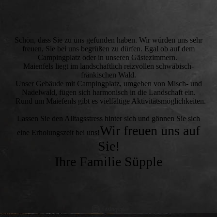
Schön, dass Sie zu uns gefunden haben. Wir würden uns sehr
freuen, Sie bei uns begrüßen zu dürfen. Egal ob auf dem
Campingplatz oder in unseren Gästezimmern.
Maienfels liegt im landschaftlich reizvollen schwäbisch-
fränkischen Wald.
Unser Gebäude mit Campingplatz, umgeben von Misch- und
Nadelwald, fügen sich harmonisch in die Landschaft ein.
Rund um Maiefenls gibt es vielfältige Aktivitätsmöglichkeiten.
Lassen Sie den Alltagsstress hinter sich und gönnen Sie sich
Wir freuen uns auf
eine Erholungszeit bei uns!
Sie!
Ihre Familie Süpple