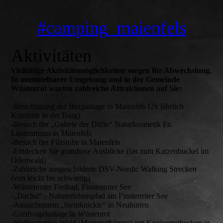
#camping_maienfels
Aktivitäten
Vielfältige Aktivitätsmöglichkeiten sorgen für Abwechslung.
In unmittelbarer Umgebung und in der Gemeinde
Wüstenrot warten zahlreiche Attraktionen auf Sie:
-Besichtigung der Burganlage in Maienfels (2x jährlich
Konzerte in der Burg)
-Besuch der „Galerie der Düfte“ Naturkosmetik Fa.
Lindenmann in Maienfels
-Besuch der Filzstube in Maienfels
-Entdecken Sie grandiose Ausblicke (bis zum Katzenbuckel im
Odenwald)
-Zahlreiche ausgeschilderte DSV-Nordic Walking Strecken
(von leicht bis schwierig)
-Wüstenroter Freibad, Finsterroter See
-„Dachsi“ - Naturerlebnispfad am Finsterroter See
-Aussichtsturm „Steinknickle“ in Neuhütten
-Greifvogelanlage in Wüstenrot
-Wellingtonien-Wald (Mammutbäume) mit Kneipptretbecken in